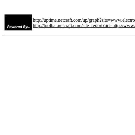
http://uptime.netcraft.com/up/graph?site=www.elect
http://toolbar.netcraft.com/site_report?url=http://w